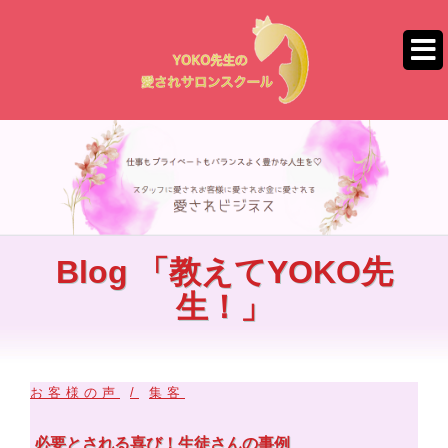
コ
ン
テ
ン
ツ
へ
ス
キ
ッ
プ
Blog 「教えてYOKO先
生！」
お客様の声
集客
必要とされる喜び！生徒さんの事例