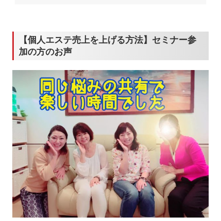
ビ
かない？？
ゲ
ー
【個人エステ売上を上げる方法】セミナー参
シ
加の方のお声
ョ
ン