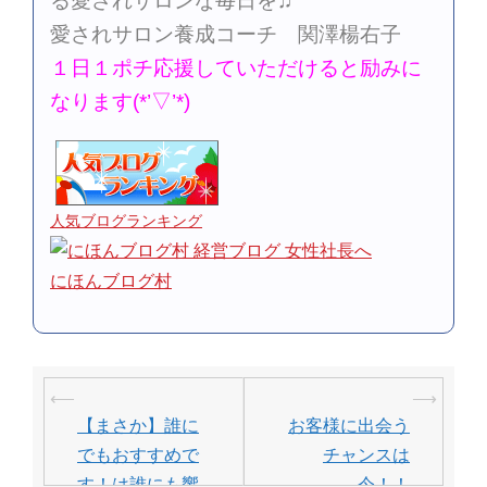
る愛されサロンな毎日を♫
愛されサロン養成コーチ 関澤楊右子
１日１ポチ応援していただけると励みに
なります(*’▽’*)
人気ブログランキング
にほんブログ村
投
⟵
⟶
稿
【まさか】誰に
お客様に出会う
ナ
でもおすすめで
チャンスは
す！は誰にも響
今！！