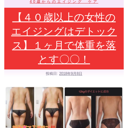
40歳からのエイジング ケア
【４０歳以上の女性の
エイジングはデトック
ス】１ヶ月で体重を落
とす〇〇！
投稿日:
2018年9月8日