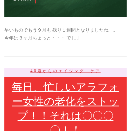
早いものでもう９月も 残り１週間となりましたね。。
今年は３ヶ月ちょっと・・・ で […]
40歳からのエイジング ケア
毎日、忙しいアラフォ
ー女性の老化をストッ
プ！！それは〇〇〇
〇！！