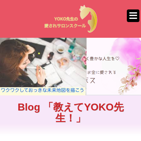
コ
ン
テ
ン
ツ
へ
ス
キ
ッ
プ
Blog 「教えてYOKO先
生！」