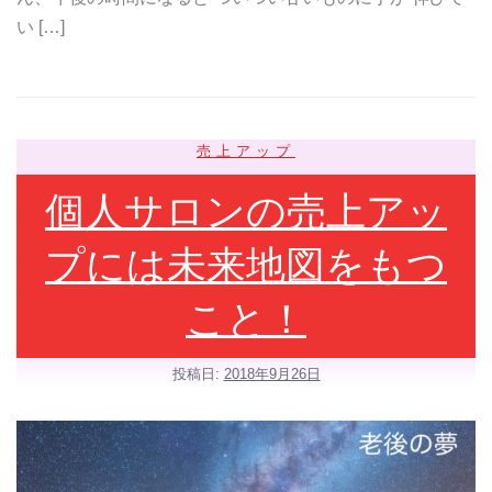
い […]
売上アップ
個人サロンの売上アッ
プには未来地図をもつ
こと！
投稿日:
2018年9月26日