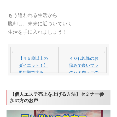
もう追われる生活から
脱却し、未来に近づいていく
生活を手に入れましょう！
投
⟵
⟶
稿
【４５歳以上の
４０代以降のお
ナ
ダイエット！】
悩みで多いブラ
ビ
更年期で太る
のハミ肉・二の
の？の疑問
腕をスッキリ！
ゲ
ー
【個人エステ売上を上げる方法】セミナー参
シ
加の方のお声
ョ
ン