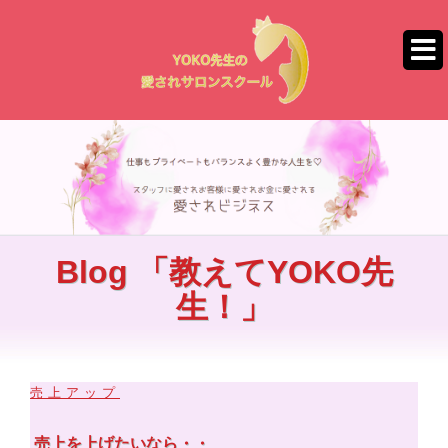
コ
ン
テ
ン
ツ
へ
ス
キ
ッ
プ
Blog 「教えてYOKO先
生！」
売上アップ
売上を上げたいなら・・