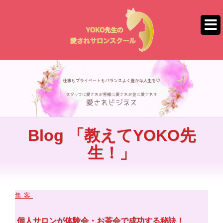
コ
ン
テ
ン
ツ
へ
ス
キ
ッ
プ
Blog 「教えてYOKO先
生！」
集客
個人サロンが体験会・お茶会で成功する秘訣！