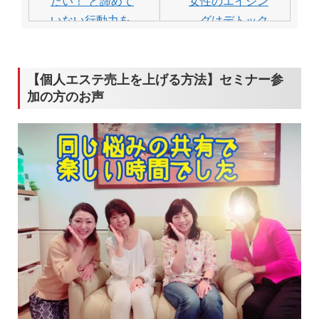
ナ
たい！”と諦めて
女性のエイジン
ビ
いない行動力を
グはデトック
見習おう♡
ス】１ヶ月で体
ゲ
重を落とす〇
ー
〇！
【個人エステ売上を上げる方法】セミナー参
シ
加の方のお声
ョ
ン