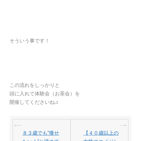
そういう事です！
この流れをしっかりと
頭に入れて体験会（お茶会）を
開催してくださいね♫
投
⟵
⟶
稿
８３歳でも”痩せ
【４０歳以上の