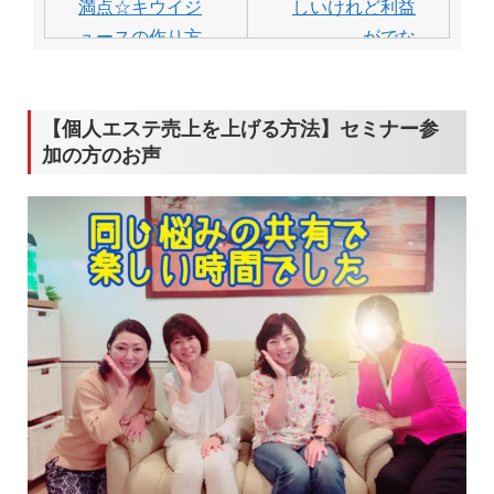
ナ
満点☆キウイジ
しいけれど利益
ビ
ュースの作り方
がでな
い・・・・はも
ゲ
う卒業！
ー
【個人エステ売上を上げる方法】セミナー参
シ
加の方のお声
ョ
ン