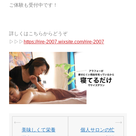
ご体験も受付中です！
詳しくはこちらからどうぞ
▷▷▷
https://rire-2007.wixsite.com/rire-2007
投
⟵
⟶
稿
美味しくて栄養
個人サロンの忙