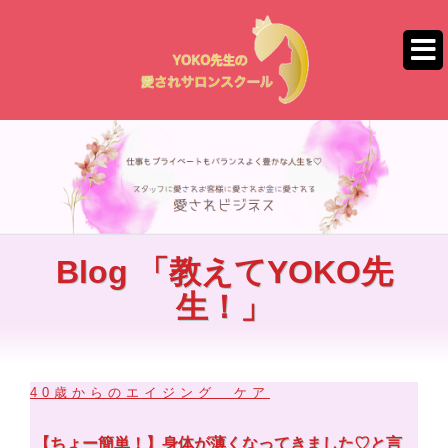
コ
ン
テ
ン
ツ
へ
ス
キ
ッ
プ
Blog 「教えてYOKO先
生！」
40歳からのエイジング ケア
【ちょー簡単！】身体が薄くなってきました♡と言