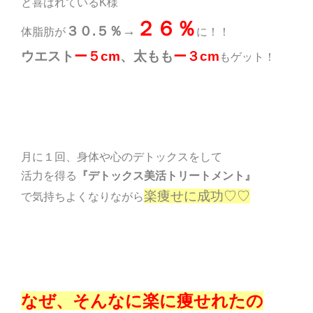
と喜ばれているK様
２６％
３０.５％→
体脂肪が
に！！
ウエスト
ー５cm
、太もも
ー３cm
もゲット！
月に１回、身体や心のデトックスをして
活力を得る
『デトックス美活トリートメント』
楽痩せに成功♡♡
で気持ちよくなりながら
なぜ、そんなに楽に痩せれたの