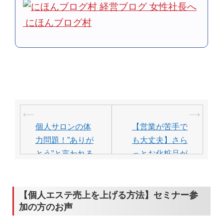
にほんブログ村
投
⟵
⟶
稿
個人サロンの体
【営業が苦手で
ナ
力問題！”ありが
も大丈夫】さら
ビ
とう”と言われる
っとお化粧品が
化粧品販売の仕
売れる仕掛けと
ゲ
掛けとは？
は？？
ー
【個人エステ売上を上げる方法】セミナー参
シ
加の方のお声
ョ