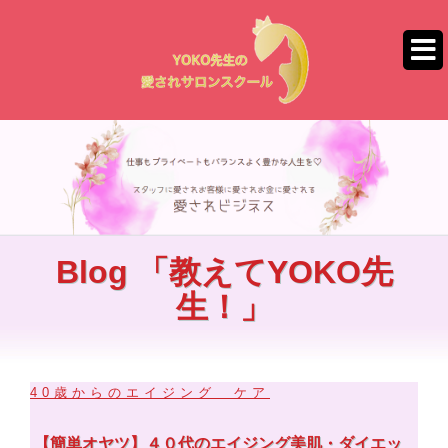
コ
ン
テ
ン
ツ
へ
ス
キ
ッ
プ
Blog 「教えてYOKO先
生！」
40歳からのエイジング ケア
【簡単オヤツ】４０代のエイジング美肌・ダイエッ